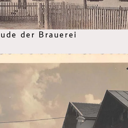
s KOMMA und das City Center Wörgl.
ude der Brauerei