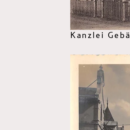
Brauereigelände da
Kanzlei Gebä