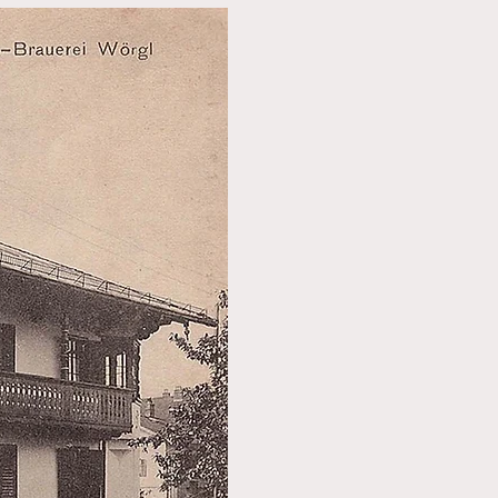
elben Tag wie die 
nn an mit einem 
 Bier direkt in 
schaftlichen 
ieb jedoch noch 
. Die Brauerei 
he Entwicklung der 
Betrieb nach und 
iger Arbeitgeber 
maligen 