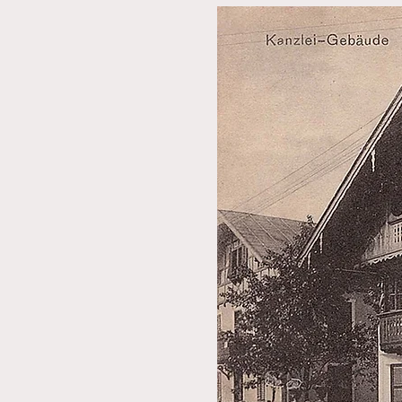
Die feierliche Eröff
Markterhebungsfeier
wichtigen Ereignis d
Wörgl gebraut und a
Fortschritts wahrg
1923 wurde die Braue
über viele Jahre ein
stand für Produktion
Stadt im 20. Jahrhun
Nach einer vorüberg
nach an Bedeutung. 
mit 49 Beschäftigte