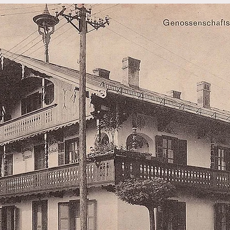
nung fand am 13. August 1911 statt, also am s
 Wörgls. Dadurch war die Brauerei von Begi
er Ortsgeschichte verbunden. Erstmals konnte
usgeliefert werden, was als Zeichen des wirt
enommen wurde.

rei an die Brauerei Zipf AG verkauft. Sie bl
 wichtiger Teil des Wörgler Wirtschaftslebens
, für Arbeitsplätze und für die wirtschaftlic
dert.

ehenden Stilllegung im Jahr 1946 verlor der 
1967 wurde die Brauerei aber noch als wicht
n genannt. Heute befinden sich auf dem ehe